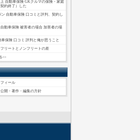
上 自動車保険 GKクルマの保険・家庭
（契約終了）した
パン 自動車保険 口コミと評判、契約し
自動車保険 被害者の場合 加害者の場
動車保険 口コミ 評判と俺が思うこと
険フリートとノンフリートの差
る>>
ロフィール
ツ公開・著作・編集の方針