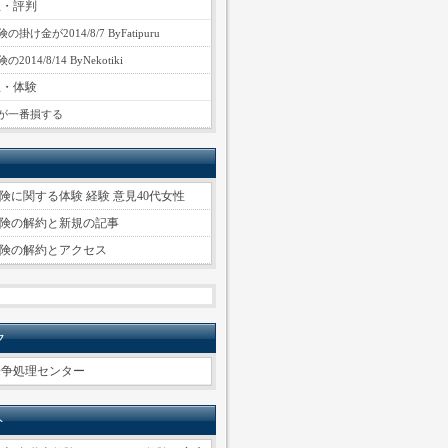
想・評判
掛け金が2014/8/7 ByFatipuru
014/8/14 ByNekotiki
想・体験
が一番損する
険に関する体験 経験 意見40代女性
険の解約と新規の記事
険の解約とアクセス
ク
紛争処理センター
ト