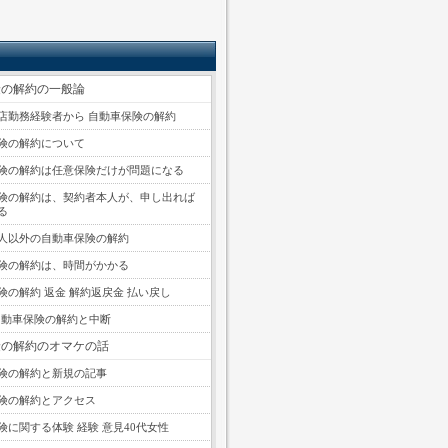
険の解約の一般論
店勤務経験者から 自動車保険の解約
険の解約について
険の解約は任意保険だけが問題になる
険の解約は、契約者本人が、申し出れば
る
人以外の自動車保険の解約
険の解約は、時間がかかる
険の解約 返金 解約返戻金 払い戻し
 自動車保険の解約と中断
険の解約のオマケの話
険の解約と新規の記事
険の解約とアクセス
険に関する体験 経験 意見40代女性